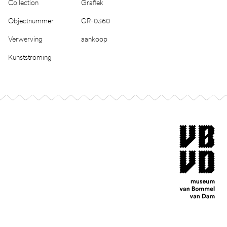
Collection
Grafiek
Objectnummer
GR-0360
Verwerving
aankoop
Kunststroming
Footer
museum van Bomm