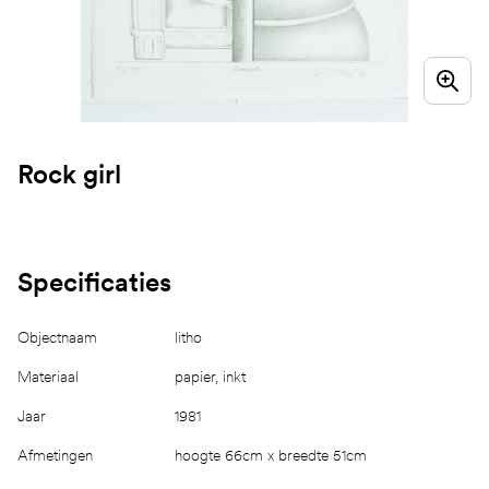
Rock girl
Specificaties
Objectnaam
litho
Materiaal
papier, inkt
Jaar
1981
Afmetingen
hoogte 66cm x breedte 51cm