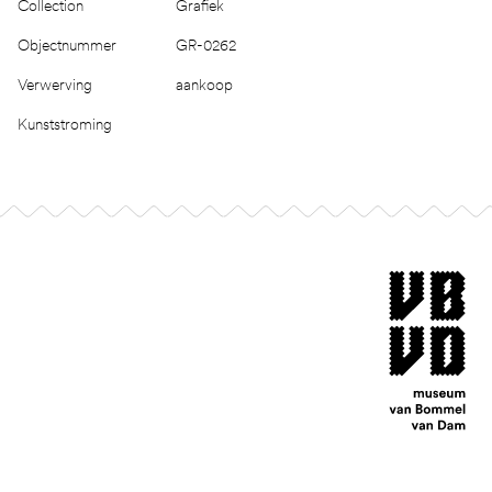
Collection
Grafiek
Objectnummer
GR-0262
Verwerving
aankoop
Kunststroming
Footer
museum van Bomm