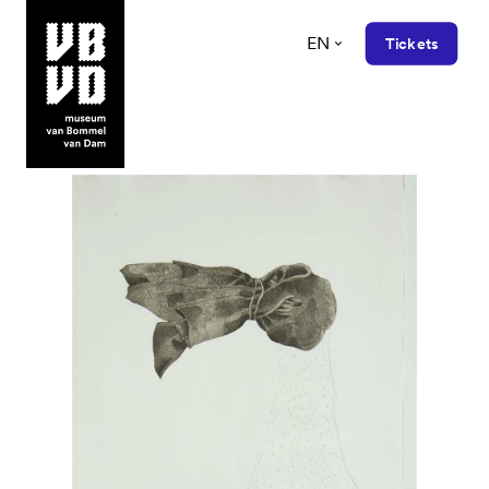
EN
Tickets
museum van Bommel van Dam