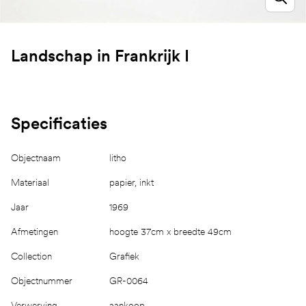
Landschap in Frankrijk I
Specificaties
Objectnaam
litho
Materiaal
papier, inkt
Jaar
1969
Afmetingen
hoogte 37cm x breedte 49cm
Collection
Grafiek
Objectnummer
GR-0064
Verwerving
aankoop