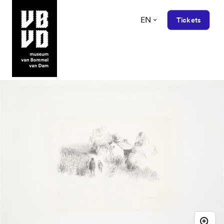
EN
Tickets
museum van Bommel van Dam