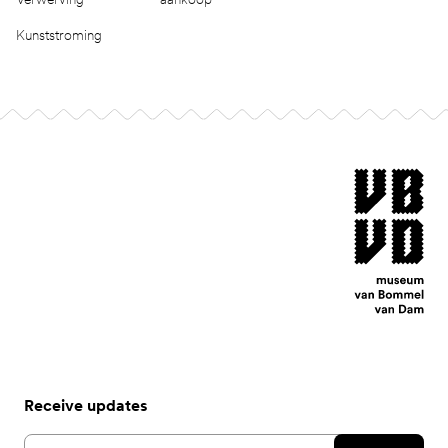
Kunststroming
Footer
museum van Bomm
Receive updates
Email address