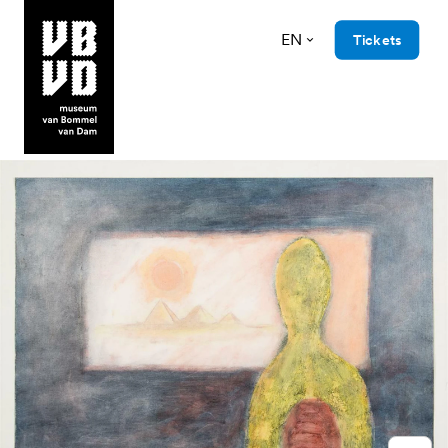
EN
Tickets
museum van Bommel van Dam