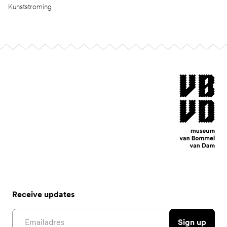
Kunststroming
Footer
museum van Bomm
Receive updates
Email address
Sign up