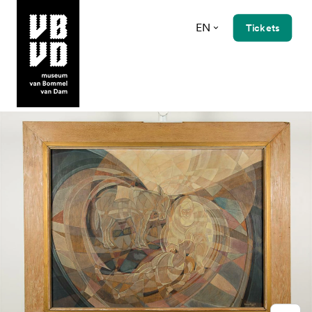
EN
Tickets
museum van Bommel van Dam