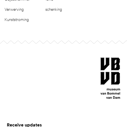
Verwerving
schenking
Kunststroming
Footer
museum van Bomm
Receive updates