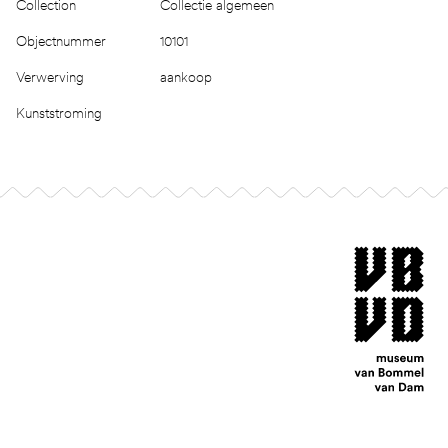
Collection
Collectie algemeen
Objectnummer
10101
Verwerving
aankoop
Kunststroming
Footer
museum van Bomm