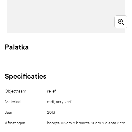
Palatka
Specificaties
Objectnaam
reliëf
Materiaal
mdf, acrylverf
Jaar
2013
Afmetingen
hoogte 182cm x breedte 60cm x diepte 5cm