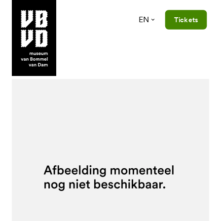
EN
Tickets
museum van Bommel van Dam