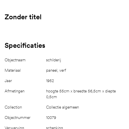
Zonder titel
Specificaties
Objectnaam
schilderij
Materiaal
paneel, verf
Jaar
1952
Afmetingen
hoogte 55cm x breedte 56,5cm x diepte
0,5cm
Collection
Collectie algemeen
Objectnummer
10079
Verwerving
schenking