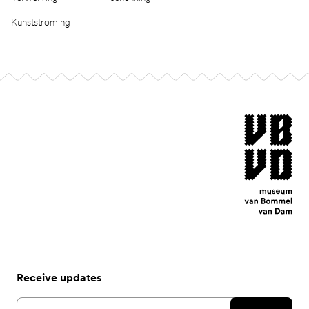
Kunststroming
Footer
museum van Bomm
Receive updates
Email address