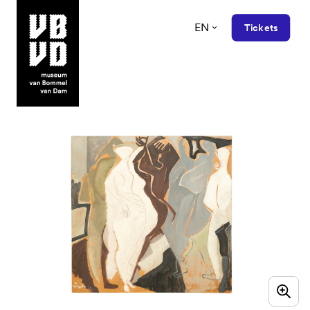
EN
Tickets
museum van Bommel van Dam