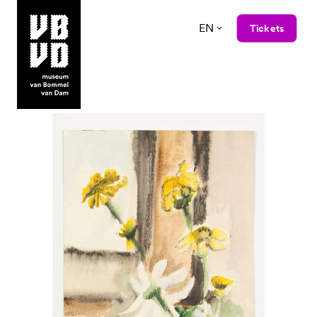
EN
Tickets
museum van Bommel van Dam