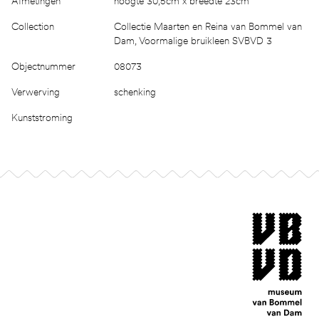
Afmetingen
hoogte 30,5cm x breedte 23cm
Collection
Collectie Maarten en Reina van Bommel van
Dam, Voormalige bruikleen SVBVD 3
Objectnummer
08073
Verwerving
schenking
Kunststroming
Footer
museum van Bomm