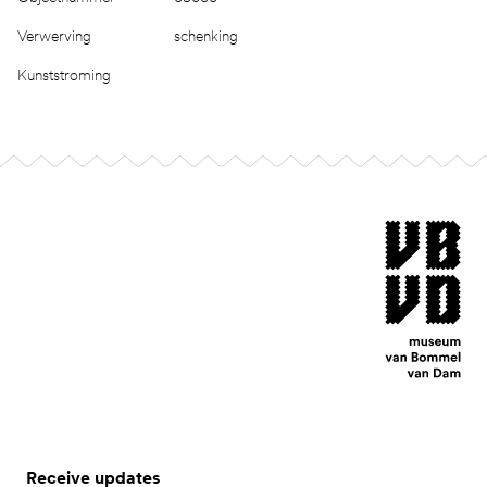
Verwerving
schenking
Kunststroming
Footer
museum van Bomm
Receive updates