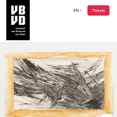
EN
Tickets
museum van Bommel van Dam