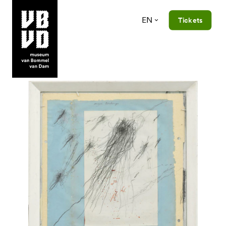
EN
Tickets
museum van Bommel van Dam