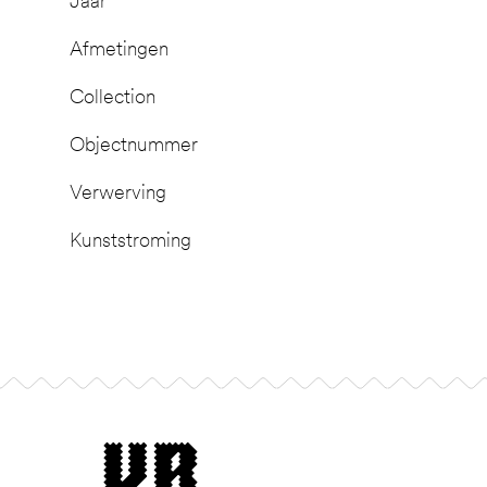
Jaar
Afmetingen
Collection
Objectnummer
Verwerving
Kunststroming
Footer
museum van Bommel van Dam