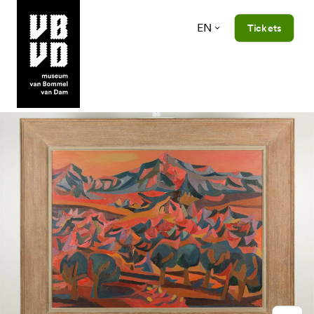
EN
Tickets
museum van Bommel van Dam