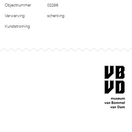
Objectnummer
02286
Verwerving
schenking
Kunststroming
Footer
museum van Bomm