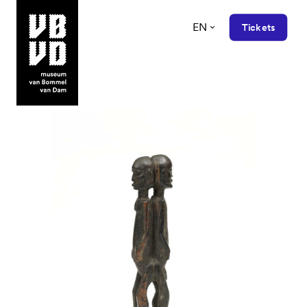
EN
Tickets
museum van Bommel van Dam