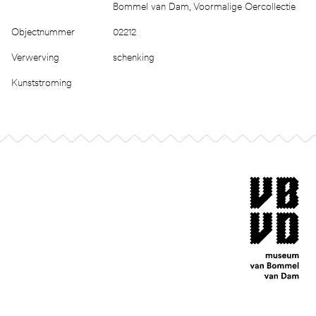
Bommel van Dam, Voormalige Oercollectie
Objectnummer
02212
Verwerving
schenking
Kunststroming
Footer
museum van Bomm