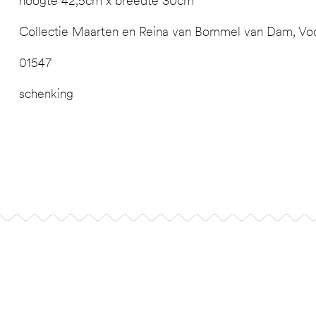
hoogte 42,5cm x breedte 30cm
Collectie Maarten en Reina van Bommel van Dam, Voo
01547
schenking