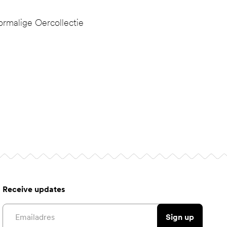
rmalige Oercollectie
Receive updates
Email address
Sign up