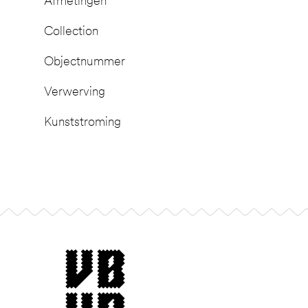
Afmetingen
Collection
Objectnummer
Verwerving
Kunststroming
Footer
museum van Bommel van Dam