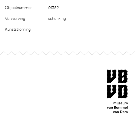
Objectnummer
01382
Verwerving
schenking
Kunststroming
Footer
museum van Bomm