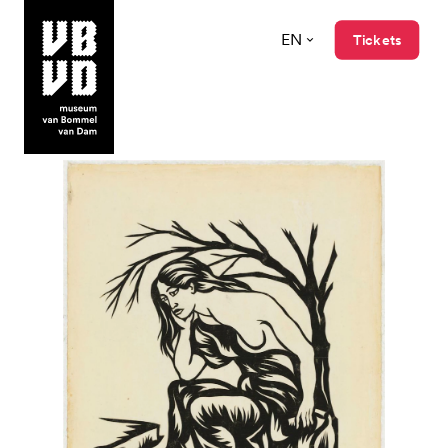
EN
Tickets
museum van Bommel van Dam