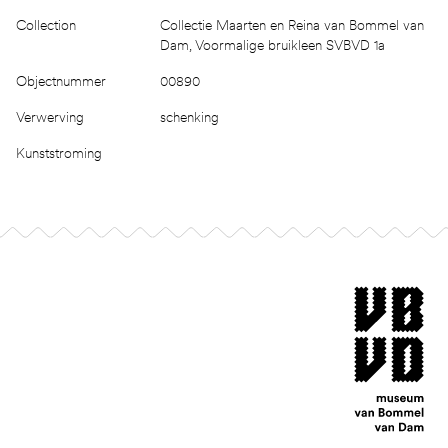
Collection
Collectie Maarten en Reina van Bommel van
Dam, Voormalige bruikleen SVBVD 1a
Objectnummer
00890
Verwerving
schenking
Kunststroming
Footer
museum van Bomm