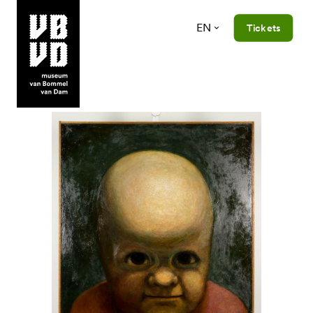
EN
Tickets
museum van Bommel van Dam