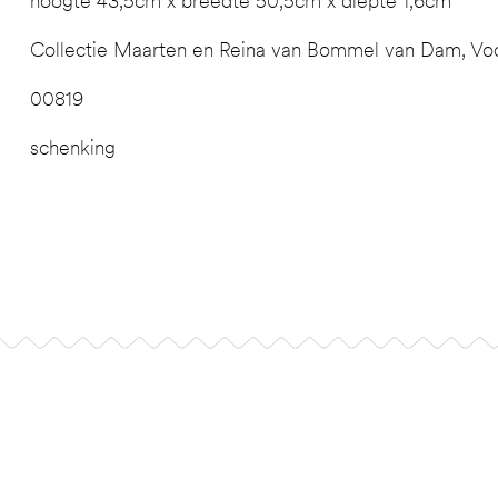
hoogte 43,5cm x breedte 50,5cm x diepte 1,6cm
Collectie Maarten en Reina van Bommel van Dam, Vo
00819
schenking