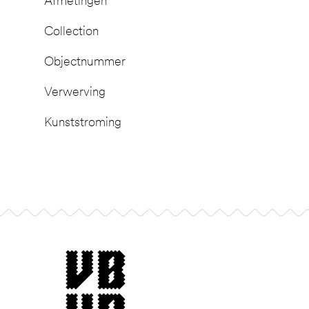
Afmetingen
Collection
Objectnummer
Verwerving
Kunststroming
Footer
museum van Bommel van Dam