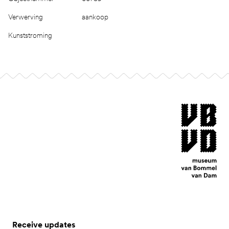
Verwerving
aankoop
Kunststroming
Footer
museum van Bomm
Receive updates