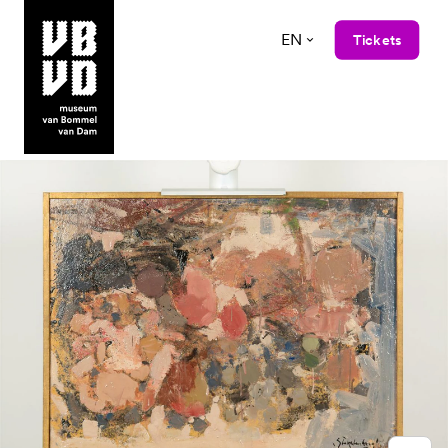
EN
Tickets
museum van Bommel van Dam