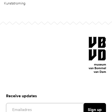
Kunststroming
Footer
museum van Bomm
Receive updates
Email address
Sign up