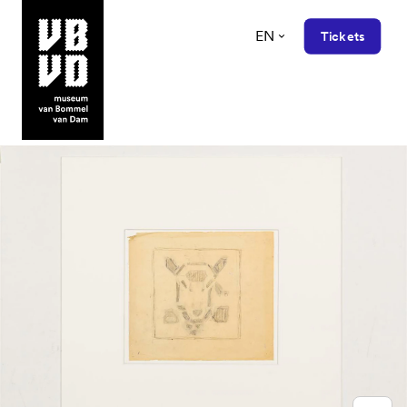
EN
Tickets
museum van Bommel van Dam