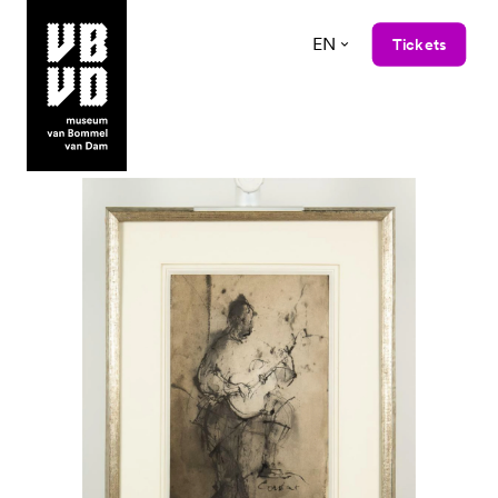
EN
Tickets
museum van Bommel van Dam