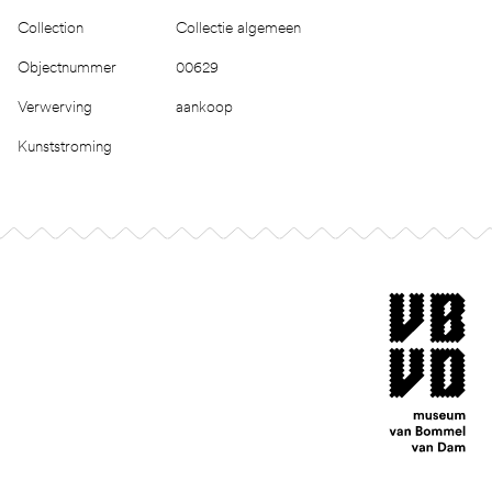
Collection
Collectie algemeen
Objectnummer
00629
Verwerving
aankoop
Kunststroming
Footer
museum van Bomm