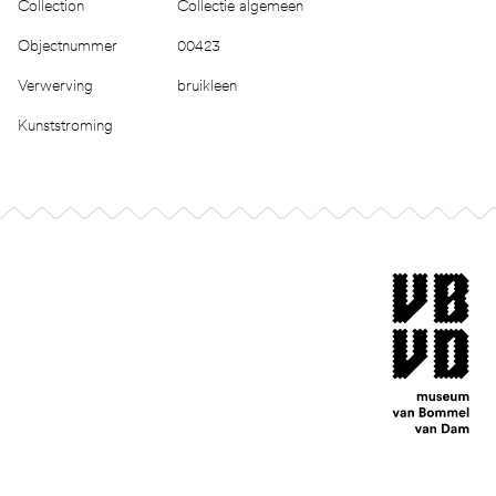
Collection
Collectie algemeen
Objectnummer
00423
Verwerving
bruikleen
Kunststroming
Footer
museum van Bomm