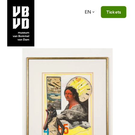
EN
Tickets
museum van Bommel van Dam