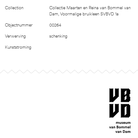
Collection
Collectie Maarten en Reina van Bommel van
Dam, Voormalige bruikleen SVBVD 1a
Objectnummer
00264
Verwerving
schenking
Kunststroming
Footer
museum van Bomm