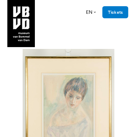
EN
Tickets
museum van Bommel van Dam