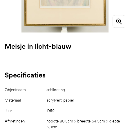
Meisje in licht-blauw
Specificaties
Objectnaam
schildering
Materiaal
acrylverf, papier
Jaar
1959
Afmetingen
hoogte 80,5cm x breedte 64,5cm x diepte
3,8cm