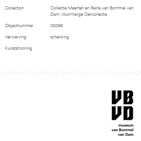
Collection
Collectie Maarten en Reina van Bommel van
Dam, Voormalige Oercollectie
Objectnummer
00096
Verwerving
schenking
Kunststroming
Footer
museum van Bomm