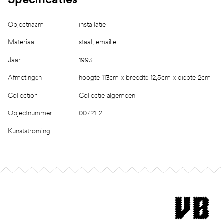
Objectnaam
installatie
Materiaal
staal, emaille
Jaar
1993
Afmetingen
hoogte 113cm x breedte 12,5cm x diepte 2cm
Collection
Collectie algemeen
Objectnummer
00721-2
Kunststroming
Footer
museum van Bomm