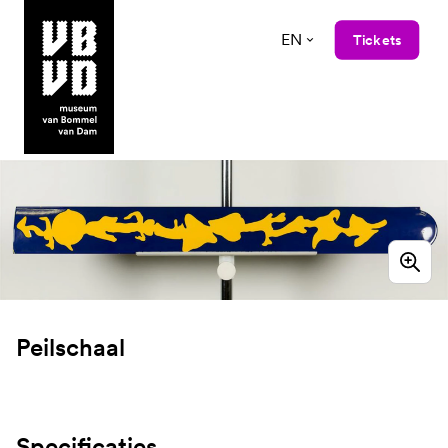
EN
Tickets
museum van Bommel van Dam
Peilschaal
Specificaties