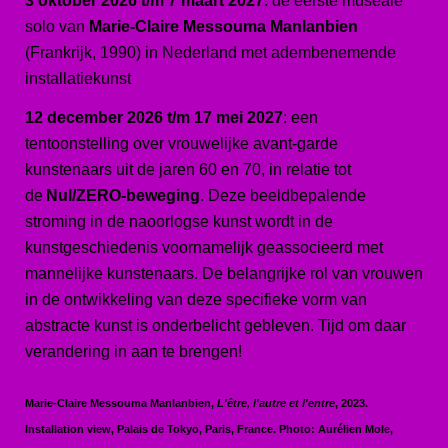
3 oktober 2026 t/m 7 maart 2027
: de eerste museale
solo van
Marie-Claire Messouma Manlanbien
(Frankrijk, 1990) in Nederland met adembenemende
installatiekunst
12 december 2026 t/m 17 mei 2027
: een
tentoonstelling over vrouwelijke avant-garde
kunstenaars uit de jaren 60 en 70, in relatie tot
de
Nul/ZERO-beweging
. Deze beeldbepalende
stroming in de naoorlogse kunst wordt in de
kunstgeschiedenis voornamelijk geassocieerd met
mannelijke kunstenaars. De belangrijke rol van vrouwen
in de ontwikkeling van deze specifieke vorm van
abstracte kunst is onderbelicht gebleven. Tijd om daar
verandering in aan te brengen!
Marie-Claire Messouma Manlanbien,
L'être, l'autre et l'entre
, 2023.
Installation view, Palais de Tokyo, Paris, France. Photo: Aurélien Mole,