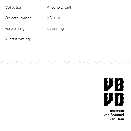
Collection
Knecht-Drenth
Objectnummer
KD-5011
Verwerving
schenking
Kunststroming
Footer
museum van Bomm