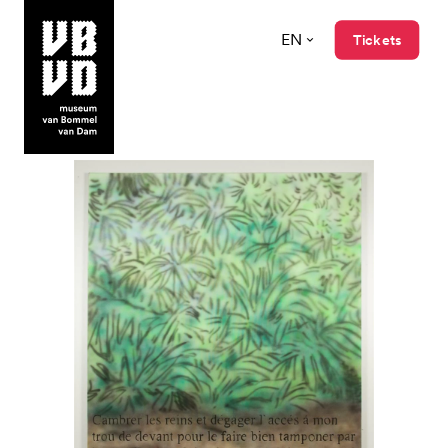
EN
Tickets
museum van Bommel van Dam