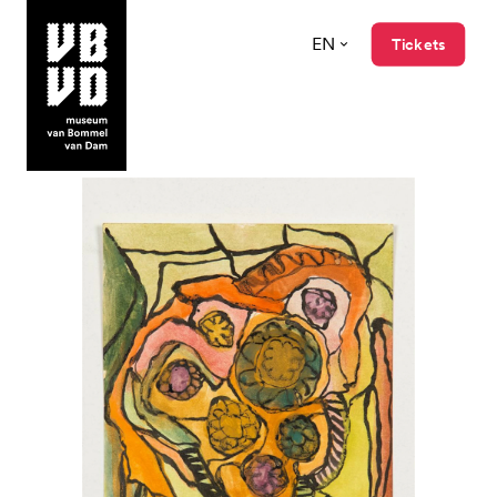
EN
Tickets
museum van Bommel van Dam