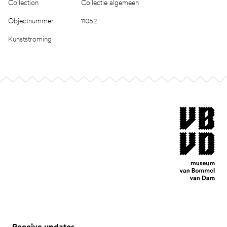
Collection
Collectie algemeen
Objectnummer
11052
Kunststroming
Footer
museum van Bomm
Receive updates