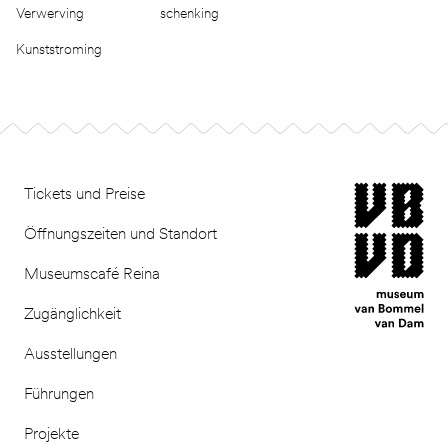
Verwerving
schenking
Kunststroming
Footer
museum van Bomm
Tickets und Preise
Öffnungszeiten und Standort
Museumscafé Reina
Zugänglichkeit
Ausstellungen
Führungen
Projekte