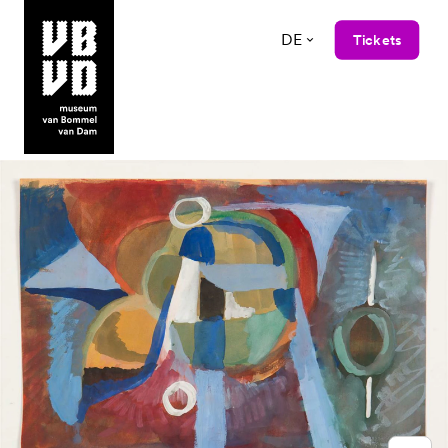
DE
Tickets
museum van Bommel van Dam