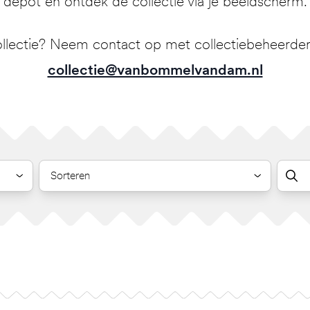
depot en ontdek de collectie via je beeldscherm.
llectie? Neem contact op met collectiebeheerder 
collectie@vanbommelvandam.nl
Sorteren