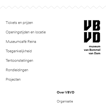
Footer
museum van Bomm
Tickets en prijzen
Openingstijden en locatie
Museumcafé Reina
Toegankelijkheid
Tentoonstellingen
Rondleidingen
Projecten
Over VBVD
Organisatie