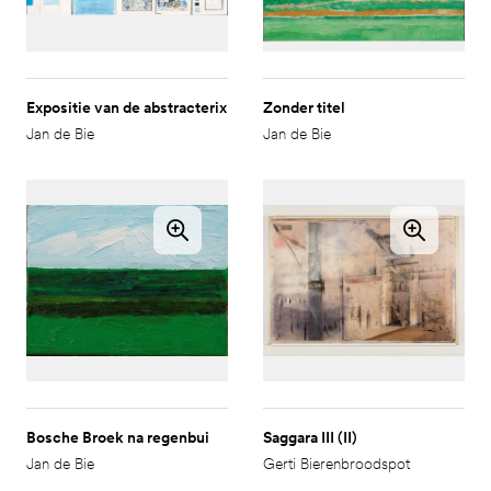
Expositie van de abstracterix
Zonder titel
Jan de Bie
Jan de Bie
Bosche Broek na regenbui
Saggara III (II)
Jan de Bie
Gerti Bierenbroodspot