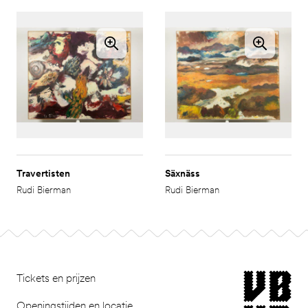
Travertisten
Säxnäss
Rudi Bierman
Rudi Bierman
Ga naar pagina 4
Footer
museum van Bomm
Tickets en prijzen
Openingstijden en locatie