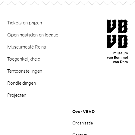
Footer
museum van Bomm
Tickets en prijzen
Openingstijden en locatie
Museumcafé Reina
Toegankelijkheid
Tentoonstellingen
Rondleidingen
Projecten
Over VBVD
Organisatie
Contact