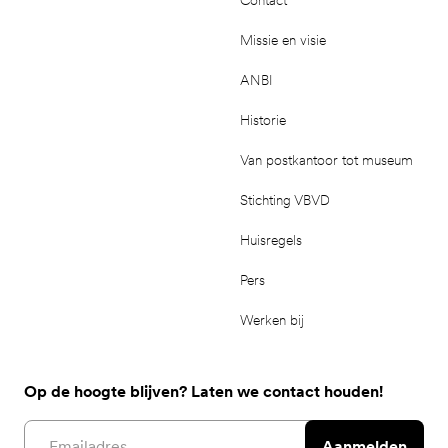
Missie en visie
ANBI
Historie
Van postkantoor tot museum
Stichting VBVD
Huisregels
Pers
Werken bij
Op de hoogte blijven? Laten we contact houden!
Email address
Aanmelden