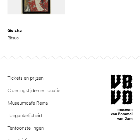
Geisha
Ritsuo
Footer
museum van Bomm
Tickets en prijzen
Openingstijden en locatie
Museumcafé Reina
Toegankelijkheid
Tentoonstellingen