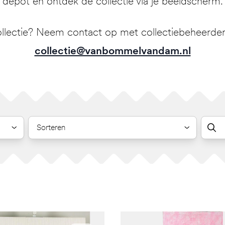
depot en ontdek de collectie via je beeldscherm.
llectie? Neem contact op met collectiebeheerder 
collectie@vanbommelvandam.nl
Sorteren