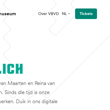
 museum
Over VBVD
NL
Tickets
lich
van Maarten en Reina van
Sinds die tijd is onze
erken. Duik in ons digitale