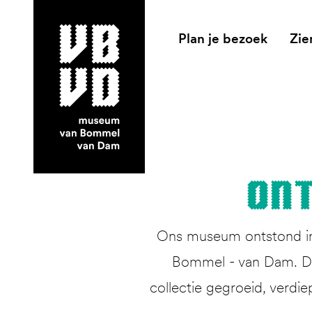
Plan je bezoek
Zie
museum van Bommel van Dam
Ont
Ons museum ontstond in 
Bommel - van Dam. Dit
collectie gegroeid, verdie