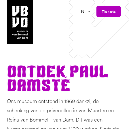
NL
Tickets
museum van Bommel van Dam
Ont­dek Paul
Damsté
Ons museum ontstond in 1969 dankzij de
schenking van de privécollectie van Maarten en
Reina van Bommel - van Dam. Dit was een
kunstverzameling van ruim 1.100 werken. Sinds die