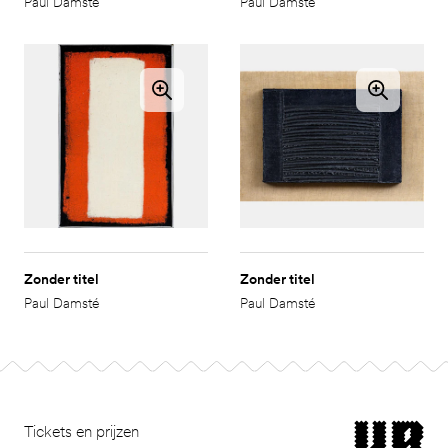
Paul Damsté
Paul Damsté
Zonder titel
Zonder titel
Paul Damsté
Paul Damsté
Footer
museum van Bomm
Tickets en prijzen