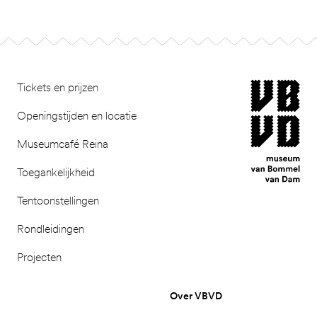
Footer
museum van Bomm
Tickets en prijzen
Openingstijden en locatie
Museumcafé Reina
Toegankelijkheid
Tentoonstellingen
Rondleidingen
Projecten
Over VBVD