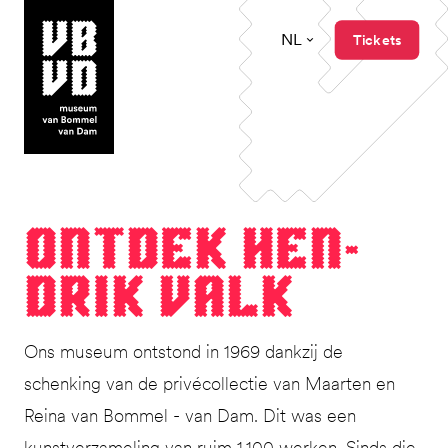
NL
Tickets
museum van Bommel van Dam
Ont­dek Hen­
drik Valk
Ons museum ontstond in 1969 dankzij de
schenking van de privécollectie van Maarten en
Reina van Bommel - van Dam. Dit was een
kunstverzameling van ruim 1.100 werken. Sinds die