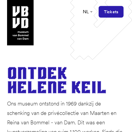
NL
Tickets
museum van Bommel van Dam
Ont­dek
Helene Keil
Ons museum ontstond in 1969 dankzij de
schenking van de privécollectie van Maarten en
Reina van Bommel - van Dam. Dit was een
kunstverzameling van ruim 1.100 werken. Sinds die