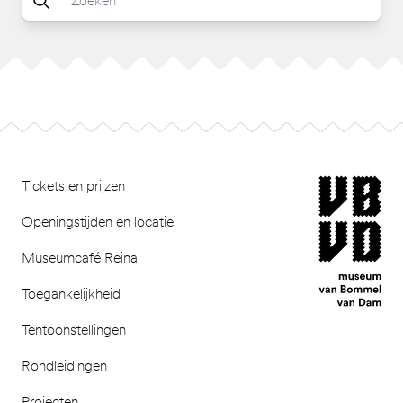
Footer
museum van Bomm
Tickets en prijzen
Openingstijden en locatie
Museumcafé Reina
Toegankelijkheid
Tentoonstellingen
Rondleidingen
Projecten