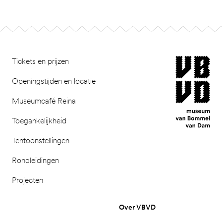
Footer
museum van Bomm
Tickets en prijzen
Openingstijden en locatie
Museumcafé Reina
Toegankelijkheid
Tentoonstellingen
Rondleidingen
Projecten
Over VBVD