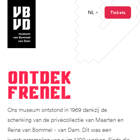
NL
Tickets
museum van Bommel van Dam
Ont­dek
Frenel
Ons museum ontstond in 1969 dankzij de
schenking van de privécollectie van Maarten en
Reina van Bommel - van Dam. Dit was een
kunstverzameling van ruim 1.100 werken. Sinds die