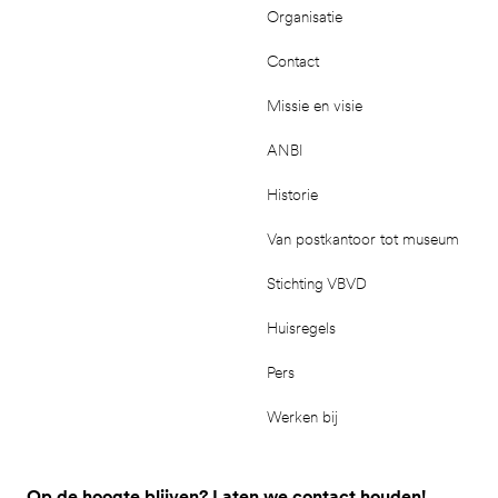
Organisatie
Contact
Missie en visie
ANBI
Historie
Van postkantoor tot museum
Stichting VBVD
Huisregels
Pers
Werken bij
Op de hoogte blijven? Laten we contact houden!