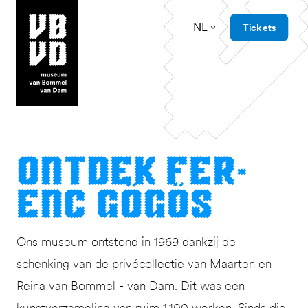
NL
Tickets
museum van Bommel van Dam
Ont­dek Fer­
enc Gögös
Ons museum ontstond in 1969 dankzij de
schenking van de privécollectie van Maarten en
Reina van Bommel - van Dam. Dit was een
kunstverzameling van ruim 1.100 werken. Sinds die