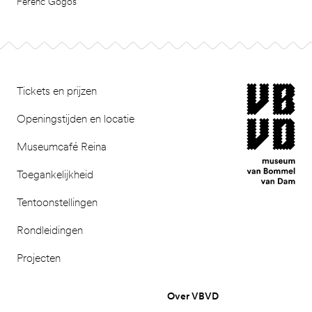
Ferenc Gögös
Footer
museum van Bomm
Tickets en prijzen
Openingstijden en locatie
Museumcafé Reina
Toegankelijkheid
Tentoonstellingen
Rondleidingen
Projecten
Over VBVD