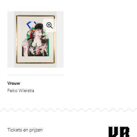
Vrouw
Feiko Wierstra
Footer
museum van Bomm
Tickets en prijzen