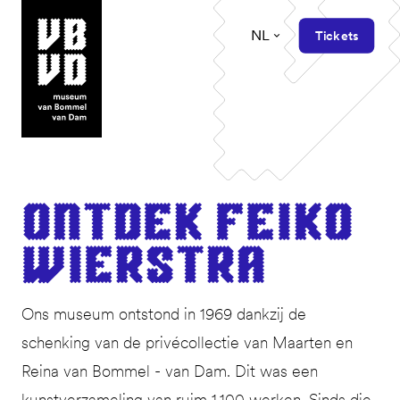
NL
Tickets
museum van Bommel van Dam
Ont­dek Feiko
Wierstra
Ons museum ontstond in 1969 dankzij de
schenking van de privécollectie van Maarten en
Reina van Bommel - van Dam. Dit was een
kunstverzameling van ruim 1.100 werken. Sinds die