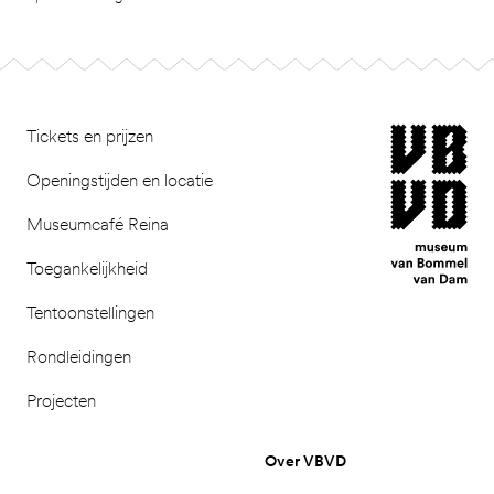
Footer
museum van Bomm
Tickets en prijzen
Openingstijden en locatie
Museumcafé Reina
Toegankelijkheid
Tentoonstellingen
Rondleidingen
Projecten
Over VBVD