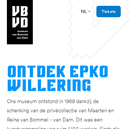
NL
Tickets
museum van Bommel van Dam
Ont­dek Epko
Willering
Ons museum ontstond in 1969 dankzij de
schenking van de privécollectie van Maarten en
Reina van Bommel - van Dam. Dit was een
kunstverzameling van ruim 1.100 werken. Sinds die