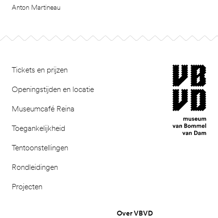
Anton Martineau
Footer
museum van Bomm
Tickets en prijzen
Openingstijden en locatie
Museumcafé Reina
Toegankelijkheid
Tentoonstellingen
Rondleidingen
Projecten
Over VBVD