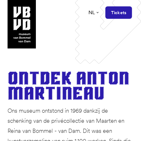
NL
Tickets
museum van Bommel van Dam
Ont­dek Anton
Martineau
Ons museum ontstond in 1969 dankzij de
schenking van de privécollectie van Maarten en
Reina van Bommel - van Dam. Dit was een
kunstverzameling van ruim 1.100 werken. Sinds die