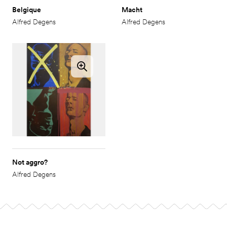
Belgique
Macht
Alfred Degens
Alfred Degens
Not aggro?
Alfred Degens
Footer