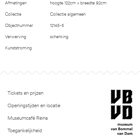
Afmetingen
hoogte 122cm x breedte 92cm
Collectie
Collectie algemeen
Objectnummer
12145-5
Verwerving
schenking
Kunststroming
Footer
museum van Bomm
Tickets en prijzen
Openingstijden en locatie
Museumcafé Reina
Toegankelijkheid