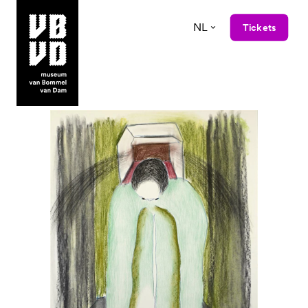
NL
Tickets
museum van Bommel van Dam